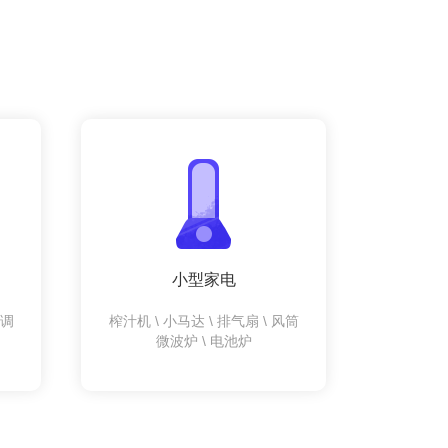
小型家电
空调
榨汁机 \ 小马达 \ 排气扇 \ 风筒
微波炉 \ 电池炉